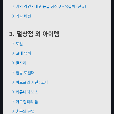
기억 각인 - 태고 등급 장신구 - 목걸이 (신규)
기술 비전
3. 펄상점 외 아이템
토벌
고대 유적
별자리
협동 토벌대
아토르의 시련 : 고대
커뮤니티 보스
아르옐리의 틈
혼돈의 균열