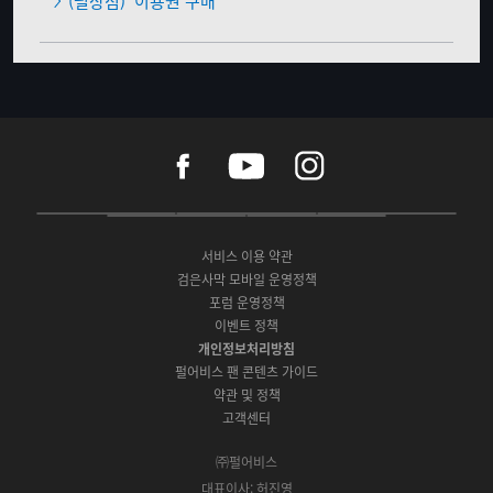
(펄상점)
이용권 구매
f
y
i
a
o
n
c
u
s
e
t
t
P
A
G
G
O
b
u
a
C
p
o
a
N
o
b
g
서비스 이용 약관
버
p
o
l
E
o
e
r
검은사막 모바일 운영정책
전
S
g
a
S
k
a
포럼 운영정책
다
t
l
x
t
m
운
이벤트 정책
o
e
y
o
로
r
P
S
개인정보처리방침
r
드
e
l
t
e
펄어비스 팬 콘텐츠 가이드
a
o
약관 및 정책
y
r
고객센터
e
㈜펄어비스
대표이사: 허진영