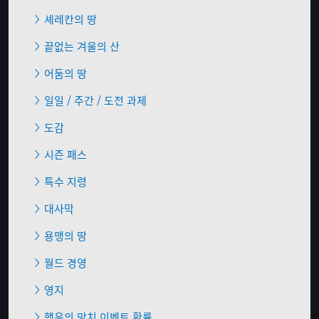
셰레칸의 땅
끝없는 겨울의 산
어둠의 땅
일일 / 주간 / 도전 과제
도감
시즌 패스
특수 지령
대사막
용맹의 땅
월드 경영
영지
행운의 망치 이벤트 확률