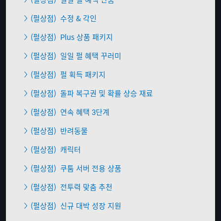
(펄상점)
수정 & 각인
(펄상점)
Plus 상품 패키지
(펄상점)
일일 펄 혜택 꾸러미
(펄상점)
펄 획득 패키지
(펄상점)
돌파 복구권 및 확률 상승 재료
(펄상점)
연속 혜택 3단계
(펄상점)
반려동물
(펄상점)
캐릭터
(펄상점)
쿠툼 서버 전용 상품
(펄상점)
전투력 맞춤 추천
(펄상점)
신규 대박 성장 지원