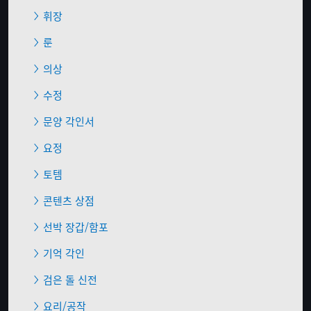
휘장
룬
의상
수정
문양 각인서
요정
토템
콘텐츠 상점
선박 장갑/함포
기억 각인
검은 돌 신전
요리/공작