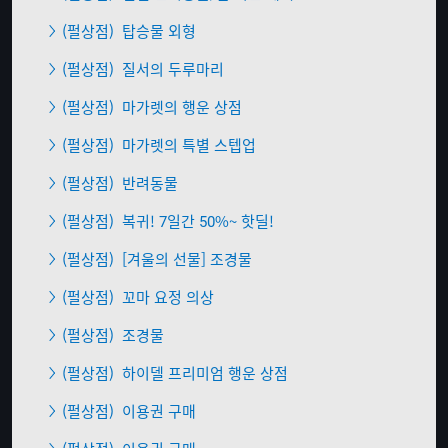
(펄상점)
탑승물 외형
(펄상점)
질서의 두루마리
(펄상점)
마가렛의 행운 상점
(펄상점)
마가렛의 특별 스텝업
(펄상점)
반려동물
(펄상점)
복귀! 7일간 50%~ 핫딜!
(펄상점)
[겨울의 선물] 조경물
(펄상점)
꼬마 요정 의상
(펄상점)
조경물
(펄상점)
하이델 프리미엄 행운 상점
(펄상점)
이용권 구매