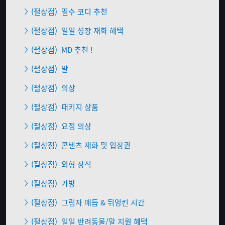
(펄상점)
필수 코디 추천
(펄상점)
일일 성장 재화 혜택
(펄상점)
MD 추천 !
(펄상점)
말
(펄상점)
의상
(펄상점)
패키지 상품
(펄상점)
요정 의상
(펄상점)
콘텐츠 재화 및 입장권
(펄상점)
외형 장식
(펄상점)
가방
(펄상점)
그림자 매듭 & 뒤엉킨 시간
(펄상점)
일일 반려동물/말 지원 혜택