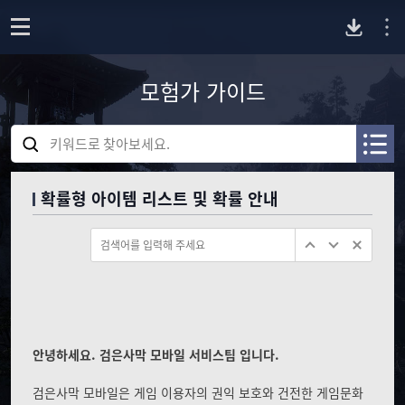
P
o
p
모험가 가이드
C
e
n
검
버
색
A
A
어
R
R
를
전
C
C
확률형 아이템 리스트 및 확률 안내
입
H
H
력
I
I
다
하
V
V
세
E
E
요
운
_
_
S
S
E
E
로
A
A
R
R
안녕하세요. 검은사막 모바일 서비스팀 입니다.
드
C
C
H
H
검은사막 모바일은 게임 이용자의 권익 보호와 건전한 게임문화
_