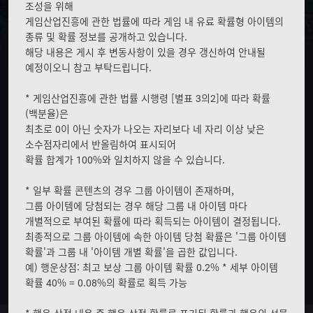
_
조성을 위해
M
B
게임산업진흥에 관한 법률에 따라 게임 내 유료 확률형 아이템의
O
T
종류 및 확률 정보를 공개하고 있습니다.
B
N
해당 내용은 게시 후 변동사항이 있을 경우 갱신하여 안내될
_
예정이오니 참고 부탁드립니다.
M
E
N
* 게임산업진흥에 관한 법률 시행령 [별표 3의2]에 따라 확률
U
(백분율)은
최초로 0이 아닌 숫자가 나오는 자리보다 네 자리 이상 낮은
소수점자리에서 반올림하여 표시되어
확률 합계가 100%와 일치하지 않을 수 있습니다.
* 일부 확률 콘텐츠의 경우 그룹 아이템이 존재하며,
그룹 아이템에 당첨되는 경우 해당 그룹 내 아이템 마다
개별적으로 부여된 확률에 따라 획득되는 아이템이 결정됩니다.
최종적으로 그룹 아이템에 속한 아이템 당첨 확률은 '그룹 아이템
확률'과 그룹 내 '아이템 개별 확률'을 곱한 값입니다.
예) 행운상점: 최고 보상 그룹 아이템 확률 0.2% * 세부 아이템
확률 40% = 0.08%의 확률로 획득 가능