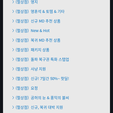
(펄상점)
영지
(펄상점)
영혼석 & 토템 & 기타
(펄상점)
신규 MD 추천 상품
(펄상점)
New & Hot
(펄상점)
복귀 MD 추천 상품
(펄상점)
패키지 상품
(펄상점)
돌파 복구권 특화 스텝업
(펄상점)
사냥 지원
(펄상점)
신규! 7일간 50%~ 핫딜!
(펄상점)
요정
(펄상점)
공허의 눈 & 홍익의 불씨
(펄상점)
신규, 복귀 대박 지원