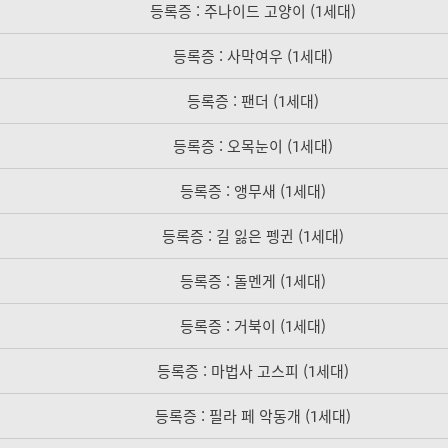
등록증 : 주나이드 고양이 (1세대)
등록증 : 사막여우 (1세대)
등록증 : 팬더 (1세대)
등록증 : 오목눈이 (1세대)
등록증 : 앵무새 (1세대)
등록증 : 길 잃은 펭귄 (1세대)
등록증 : 돌멘게 (1세대)
등록증 : 거북이 (1세대)
등록증 : 마법사 고스피 (1세대)
등록증 : 필라 페 악동개 (1세대)