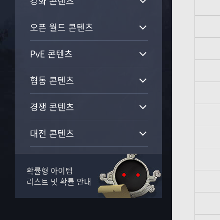
강화 콘텐츠
오픈 월드 콘텐츠
PvE 콘텐츠
협동 콘텐츠
경쟁 콘텐츠
대전 콘텐츠
가문 콘텐츠
확률형 아이템
리스트 및 확률 안내
생활 콘텐츠
길드 콘텐츠