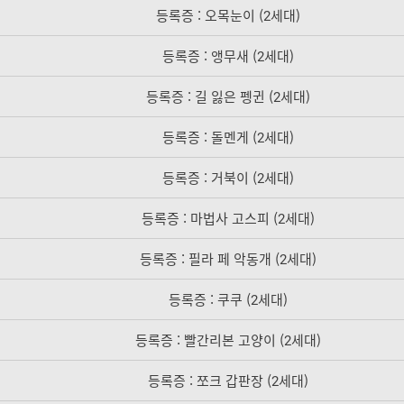
등록증 : 오목눈이 (2세대)
등록증 : 앵무새 (2세대)
등록증 : 길 잃은 펭귄 (2세대)
등록증 : 돌멘게 (2세대)
등록증 : 거북이 (2세대)
등록증 : 마법사 고스피 (2세대)
등록증 : 필라 페 악동개 (2세대)
등록증 : 쿠쿠 (2세대)
등록증 : 빨간리본 고양이 (2세대)
등록증 : 쪼크 갑판장 (2세대)