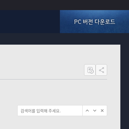
PC 버전 다운로드
공유하기