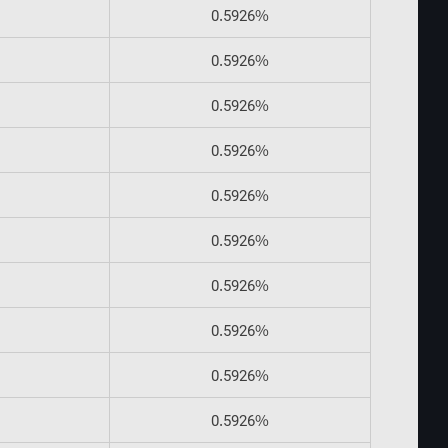
0.5926%
0.5926%
0.5926%
0.5926%
0.5926%
0.5926%
0.5926%
0.5926%
0.5926%
0.5926%