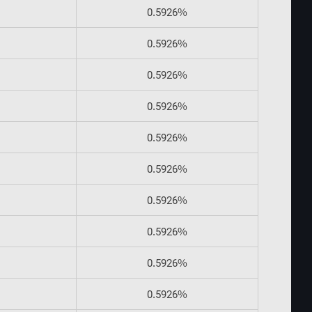
0.5926%
0.5926%
0.5926%
0.5926%
0.5926%
0.5926%
0.5926%
0.5926%
0.5926%
0.5926%