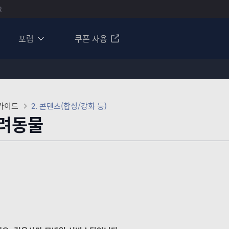
R
포럼
쿠폰 사용
가이드
2. 콘텐츠(합성/강화 등)
려동물