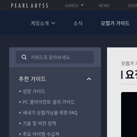
GAMES
NEWS
GEA
게임소개
소식
모험가 가이드
검
색
A
모험가 
어
R
요
를
C
입
추천 가이드
H
력
I
하
V
성장 가이드
세
E
요
PC 클라이언트 설치 가이드
_
S
새내기 모험가님을 위한 FAQ
E
A
기술 및 비전 장착
R
C
주요 아이템 수급처