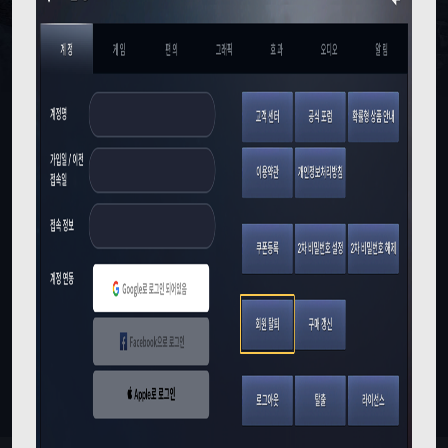
_
M
B
O
T
B
N
_
M
E
N
U