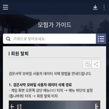
P
o
p
모험가 가이드
C
e
n
검
버
색
A
A
어
R
R
를
전
C
C
회원 탈퇴
입
H
H
력
I
I
다
하
공유하기
V
V
세
E
E
요
검은사막 모바일 사용자 데이터 삭제 방법을 안내드립니다.
운
_
_
S
S
1. 검은사막 모바일 사용자 데이터 삭제 경로
E
E
로
A
A
- 게임 화면 오른쪽 상단 메뉴(≡) 터치 → 메뉴 하단의 설정
R
R
(톱니바퀴) 터치 → 회원 탈퇴 터치
드
C
C
H
H
_