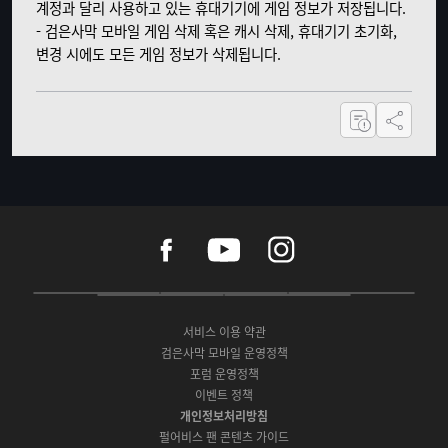
계정과 달리 사용하고 있는 휴대기기에 게임 정보가 저장됩니다.
- 검은사막 모바일 게임 삭제 혹은 캐시 삭제, 휴대기기 초기화,
변경 시에도 모든 게임 정보가 삭제됩니다.
공유하기
f
y
i
a
o
n
c
u
s
e
t
t
P
A
G
G
O
b
u
a
C
p
o
a
N
o
b
g
서비스 이용 약관
버
p
o
l
E
o
e
r
검은사막 모바일 운영정책
전
S
g
a
S
k
a
포럼 운영정책
다
t
l
x
t
m
운
이벤트 정책
o
e
y
o
로
r
P
S
개인정보처리방침
r
드
e
l
t
e
펄어비스 팬 콘텐츠 가이드