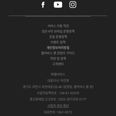
f
y
i
a
o
n
c
u
s
e
t
t
P
A
G
G
O
b
u
a
C
p
o
a
N
o
b
g
서비스 이용 약관
버
p
o
l
E
o
e
r
검은사막 모바일 운영정책
전
S
g
a
S
k
a
포럼 운영정책
다
t
l
x
t
m
운
이벤트 정책
o
e
y
o
로
r
P
S
개인정보처리방침
r
드
e
l
t
e
펄어비스 팬 콘텐츠 가이드
a
o
약관 및 정책
y
r
고객센터
e
㈜펄어비스
대표이사: 허진영
경기도 과천시 과천대로2길 48 (갈현동, 펄어비스 홈 원)
사업자등록번호 : 138-81-62479
통신판매업 신고번호 : 2022-경기과천-0177
사업자 정보 확인
대표번호: 1661-8572