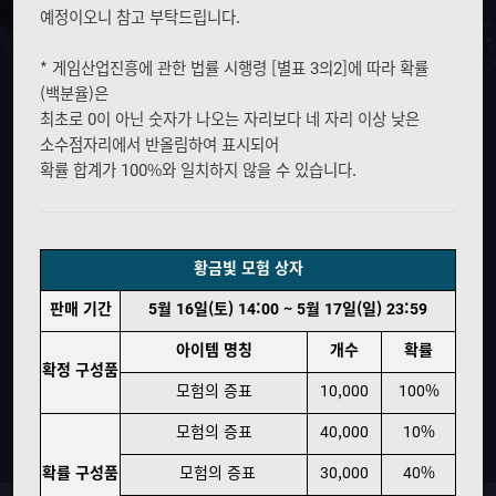
_
예정이오니 참고 부탁드립니다.
M
B
O
T
B
N
* 게임산업진흥에 관한 법률 시행령 [별표 3의2]에 따라 확률
_
(백분율)은
M
최초로 0이 아닌 숫자가 나오는 자리보다 네 자리 이상 낮은
E
소수점자리에서 반올림하여 표시되어
N
확률 합계가 100%와 일치하지 않을 수 있습니다.
U
황금빛 모험 상자
판매 기간
5월 16일(토) 14:00 ~ 5월 17일(일) 23:59
아이템 명칭
개수
확률
확정 구성품
모험의 증표
10,000
100%
모험의 증표
40,000
10%
확률 구성품
모험의 증표
30,000
40%