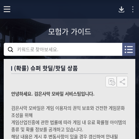
P
o
p
모험가 가이드
C
e
n
검
버
색
A
A
어
R
R
를
전
C
C
(확률) 슈퍼 핫딜/핫딜 상품
입
H
H
력
I
I
다
하
공유하기
V
V
세
E
E
요
안녕하세요. 검은사막 모바일 서비스팀입니다.
운
_
_
S
S
검은사막 모바일은 게임 이용자의 권익 보호와 건전한 게임문화
E
E
로
A
A
조성을 위해
R
R
게임산업진흥에 관한 법률에 따라 게임 내 유료 확률형 아이템의
드
C
C
종류 및 확률 정보를 공개하고 있습니다.
H
H
해당 내용은 게시 후 변동사항이 있을 경우 갱신하여 안내될
_