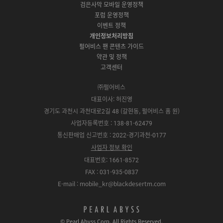
o
e
r
검은사막 모바일 운영정책
전
S
g
a
S
k
a
포럼 운영정책
다
t
l
x
t
m
운
이벤트 정책
o
e
y
o
로
r
P
S
개인정보처리방침
r
드
e
l
t
e
펄어비스 팬 콘텐츠 가이드
a
o
약관 및 정책
y
r
고객센터
e
㈜펄어비스
대표이사: 허진영
경기도 과천시 과천대로2길 48 (갈현동, 펄어비스 홈 원)
사업자등록번호 : 138-81-62479
통신판매업 신고번호 : 2022-경기과천-0177
사업자 정보 확인
대표번호: 1661-8572
FAX : 031-935-0837
E-mail : mobile_kr@blackdesertm.com
p
e
© Pearl Abyss Corp. All Rights Reserved.