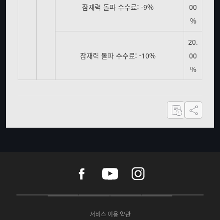
잠재력 돌파 수수료: -9%
00
%
20.
잠재력 돌파 수수료: -10%
00
%
공유하기
f
y
i
a
o
n
c
u
s
e
t
t
P
A
G
G
O
b
u
a
C
p
o
a
N
o
b
g
서비스 이용 약관
버
p
o
l
E