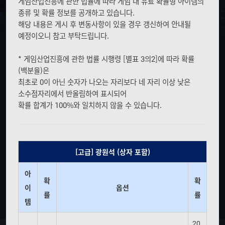
_
게임산업진흥에 관한 법률에 따라 게임 내 유료 확률형 아이템의
M
B
종류 및 확률 정보를 공개하고 있습니다.
O
T
해당 내용은 게시 후 변동사항이 있을 경우 갱신하여 안내될
B
N
예정이오니 참고 부탁드립니다.
_
M
* 게임산업진흥에 관한 법률 시행령 [별표 3의2]에 따라 확률
E
(백분율)은
N
U
최초로 0이 아닌 숫자가 나오는 자리보다 네 자리 이상 낮은
소수점자리에서 반올림하여 표시되어
확률 합계가 100%와 일치하지 않을 수 있습니다.
[고급] 광원석 (상자 포함)
아
확
확
이
옵션
률
률
템
20.