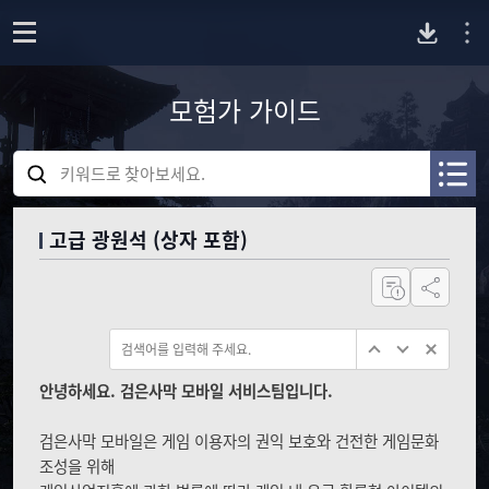
P
o
p
모험가 가이드
C
e
n
검
버
색
A
A
어
R
R
를
전
C
C
고급 광원석 (상자 포함)
입
H
H
력
I
I
다
하
공유하기
V
V
세
E
E
요
운
_
_
S
S
E
E
로
안녕하세요. 검은사막 모바일 서비스팀입니다.
A
A
R
R
검은사막 모바일은 게임 이용자의 권익 보호와 건전한 게임문화
드
C
C
조성을 위해
H
H
_