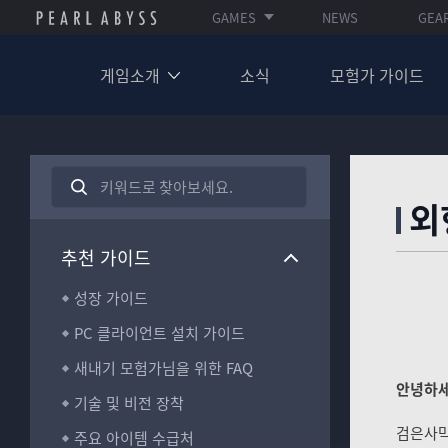
GAMES
NEWS
GEA
게임소개
소식
모험가 가이드
검
색
A
외
어
R
를
C
입
추천 가이드
H
력
I
하
V
성장 가이드
세
E
요
PC 클라이언트 설치 가이드
_
S
새내기 모험가님을 위한 FAQ
E
안녕하세
A
기술 및 비전 장착
R
검은사막
C
주요 아이템 수급처