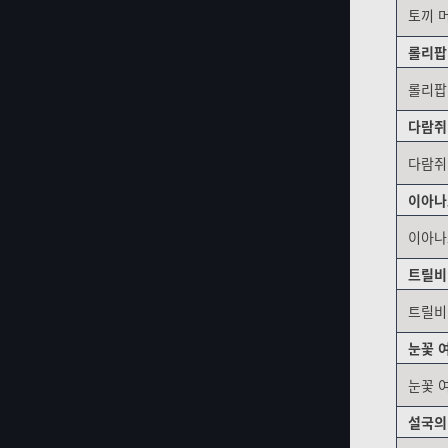
토끼 
게임 정보
롤리팝
롤리팝
게임 시스템
다람쥐
아이템 정보
다람쥐
이아나
이아나
트릴비
트릴비
눈꽃 여
눈꽃 여
설국의 