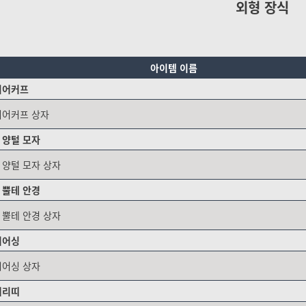
외형 장식
아이템 이름
이어커프
이어커프 상자
 양털 모자
 양털 모자 상자
 뿔테 안경
 뿔테 안경 상자
피어싱
피어싱 상자
머리띠