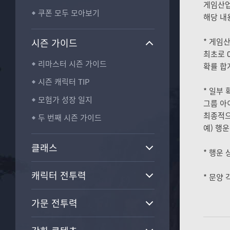
H
게임산업
쿠폰 모두 모아보기
_
해당 내
B
T
시즌 가이드
* 게임
N
최초로 
리마스터 시즌 가이드
확률 합
시즌 캐릭터 TIP
* 일부
모험가 성장 일지
그룹 아
최종적으
두 번째 시즌 가이드
예) 행운
클래스
* 행운
캐릭터 전투력
* 문양
가문 전투력