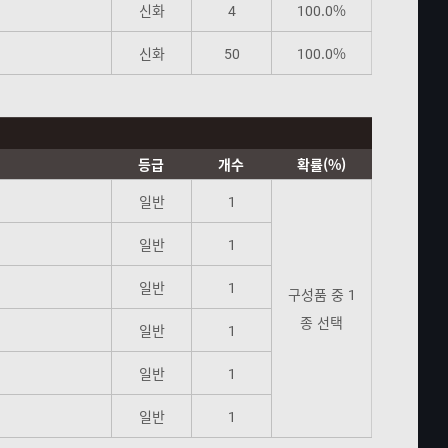
신화
4
100.0%
신화
50
100.0%
등급
개수
확률(%)
일반
1
일반
1
일반
1
구성품 중 1
종 선택
일반
1
일반
1
일반
1