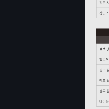
검은 
장인의
블랙 앤
옐로우 
핑크 팔
레드 팔
블루 팔
바이올