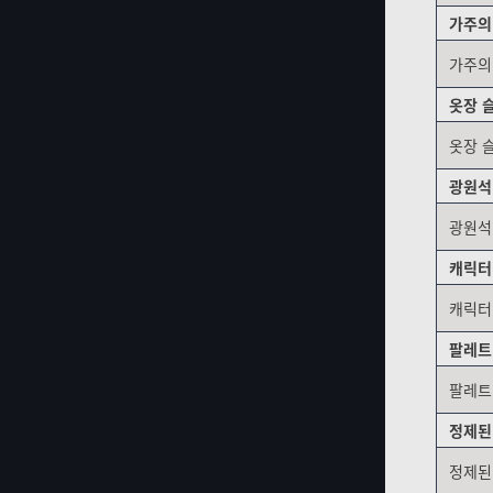
가주의 
게임 정보
가주의 
게임 시스템
옷장 슬
옷장 
아이템 정보
광원석
광원석
캐릭터
캐릭터
팔레트
팔레트
정제된
정제된