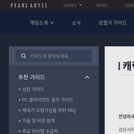
GAMES
NEWS
GEA
게임소개
소식
모험가 가이드
검
색
A
캐
어
R
를
C
입
추천 가이드
H
력
I
하
V
성장 가이드
세
E
요
PC 클라이언트 설치 가이드
_
S
새내기 모험가님을 위한 FAQ
E
안녕하세
A
기술 및 비전 장착
R
검은사막
C
주요 아이템 수급처