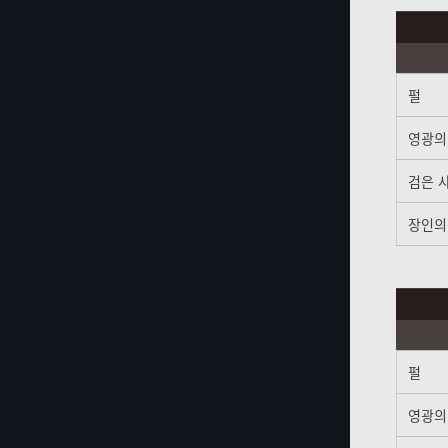
펄
영광의
검은 
장인의
펄
영광의