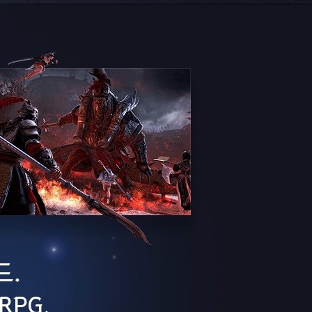
드.
PG.