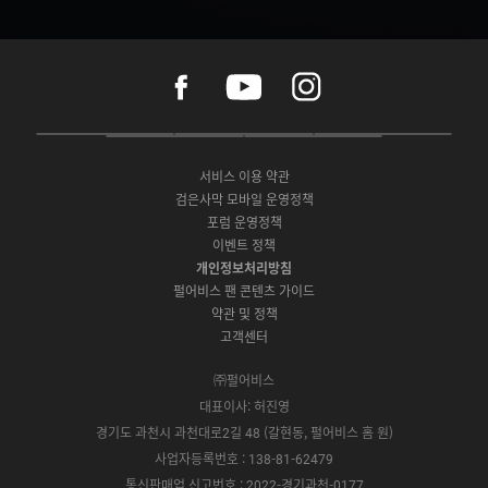
f
y
i
a
o
n
c
u
s
e
t
t
P
A
G
G
O
b
u
a
C
p
o
a
N
o
b
g
서비스 이용 약관
버
p
o
l
E
o
e
r
검은사막 모바일 운영정책
전
S
g
a
S
k
a
포럼 운영정책
다
t
l
x
t
m
운
이벤트 정책
o
e
y
o
로
r
P
S
개인정보처리방침
r
드
e
l
t
e
펄어비스 팬 콘텐츠 가이드
a
o
약관 및 정책
y
r
고객센터
e
㈜펄어비스
대표이사: 허진영
경기도 과천시 과천대로2길 48 (갈현동, 펄어비스 홈 원)
사업자등록번호 : 138-81-62479
통신판매업 신고번호 : 2022-경기과천-0177