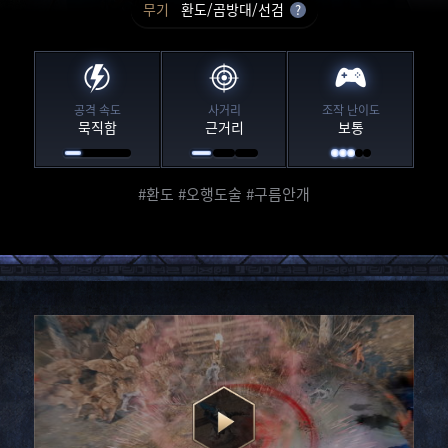
무기
환도/곰방대/선검
?
공격 속도
사거리
조작 난이도
묵직함
근거리
보통
#환도 #오행도술 #구름안개