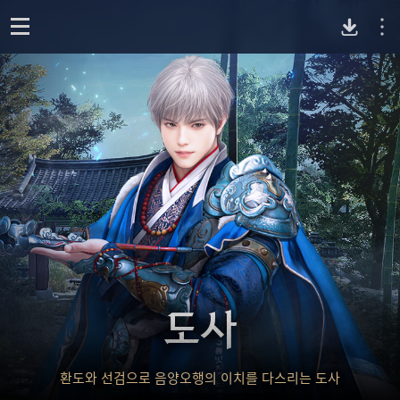
P
o
p
C
e
n
버
전
다
운
도사
로
드
환도와 선검으로 음양오행의 이치를 다스리는 도사