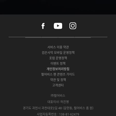
f
y
i
a
o
n
c
u
s
e
t
t
P
A
G
G
O
b
u
a
C
p
o
a
N
o
b
g
서비스 이용 약관
버
p
o
l
E
o
e
r
검은사막 모바일 운영정책
전
S
g
a
S
k
a
포럼 운영정책
다
t
l
x
t
m
운
이벤트 정책
o
e
y
o
로
r
P
S
개인정보처리방침
r
드
e
l
t
e
펄어비스 팬 콘텐츠 가이드
a
o
약관 및 정책
y
r
고객센터
e
㈜펄어비스
대표이사: 허진영
경기도 과천시 과천대로2길 48 (갈현동, 펄어비스 홈 원)
사업자등록번호 : 138-81-62479