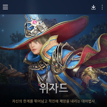
P
o
p
C
e
n
버
전
다
운
위자드
로
드
자신의 한계를 뛰어넘고 적진에 재앙을 내리는 대마법사