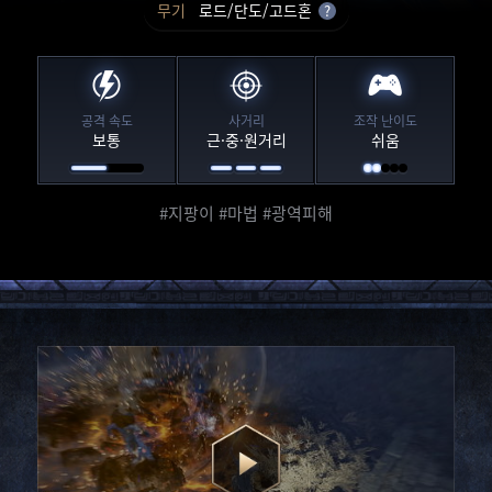
무기
로드/단도/고드혼
?
공격 속도
사거리
조작 난이도
보통
근·중·원거리
쉬움
#지팡이 #마법 #광역피해